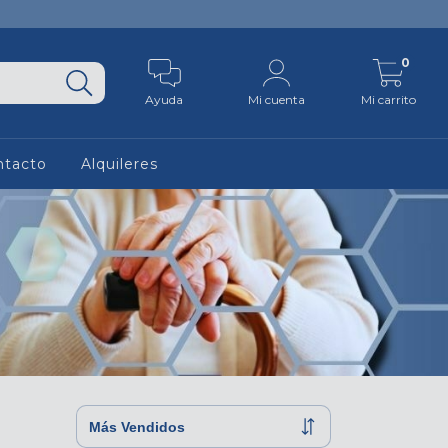
0
Ayuda
Mi cuenta
Mi carrito
ntacto
Alquileres