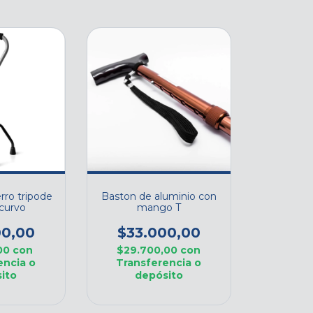
rro tripode
Baston de aluminio con
curvo
mango T
00,00
$33.000,00
,00
con
$29.700,00
con
encia o
Transferencia o
ito
depósito