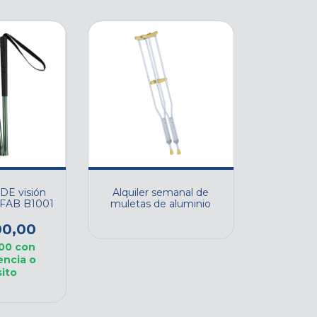
DE visión
Alquiler semanal de
ILFAB B1001
muletas de aluminio
00,00
,00
con
encia o
ito