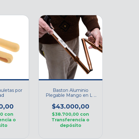
muletas por
Baston Aluminio
ad
Plegable Mango en L -
DEMA Cod. B301
0,00
$43.000,00
00
con
$38.700,00
con
encia o
Transferencia o
ito
depósito