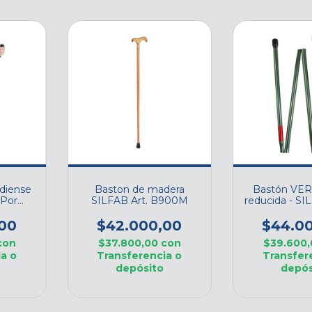
adiense
Baston de madera
Bastón VER
 Por
SILFAB Art. B900M
reducida - S
L 9314L
00
$42.000,00
$44.0
con
$37.800,00
con
$39.600
a o
Transferencia o
Transfer
depósito
depós