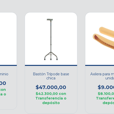
minio
Bastón Trípode base
Axilera para 
chica
unid
00
$47.000,00
$9.00
con
$42.300,00
con
$8.100,
a o
Transferencia o
Transfer
depósito
depós