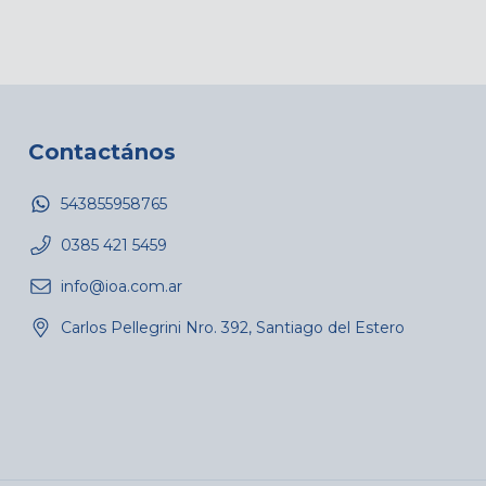
Contactános
543855958765
0385 421 5459
info@ioa.com.ar
Carlos Pellegrini Nro. 392, Santiago del Estero