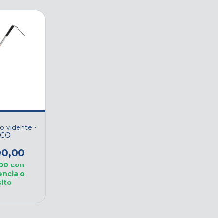
o vidente -
NCO
00,00
,00
con
encia o
ito