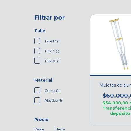
Filtrar por
Talle
Talle M (1)
Talle S (1)
Talle Xl (1)
Material
Muletas de alu
Goma (1)
$60.000,
Plastico (1)
$54.000,00
Transferenci
depósito
Precio
Desde
Hasta