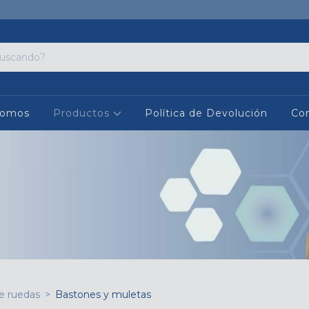
Somos
Productos
Política de Devolución
Co
de ruedas
>
Bastones y muletas