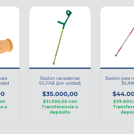
ara
Bastón canadiense
Baston para n
nidad
SILFAB (por unidad)
BLA
00
$35.000,00
$44.0
on
$31.500,00
con
$39.600
a o
Transferencia o
Transfer
depósito
depós