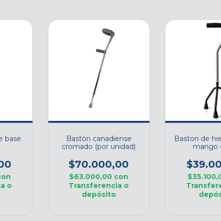
e base
Bastón canadiense
Baston de hie
cromado (por unidad)
mango 
00
$70.000,00
$39.0
con
$63.000,00
con
$35.100
a o
Transferencia o
Transfer
depósito
depós