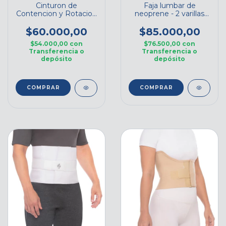
Cinturon de
Faja lumbar de
Contencion y Rotacion
neoprene - 2 varillas
Cod. CDC
posteriores x24cm
DEMA - Cod. F043-24
$60.000,00
$85.000,00
$54.000,00
con
$76.500,00
con
Transferencia o
Transferencia o
depósito
depósito
COMPRAR