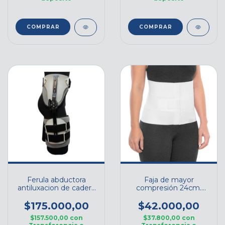
COMPRAR
COMPRAR
Ferula abductora
Faja de mayor
antiluxacion de cadera
compresión 24cm.
regulable universal
DEMA - Cod. F033-24
$175.000,00
$42.000,00
$157.500,00
con
$37.800,00
con