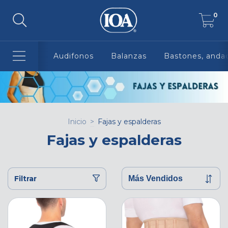
0
Audifonos
Balanzas
Bastones, andad
Inicio
>
Fajas y espalderas
Fajas y espalderas
Filtrar