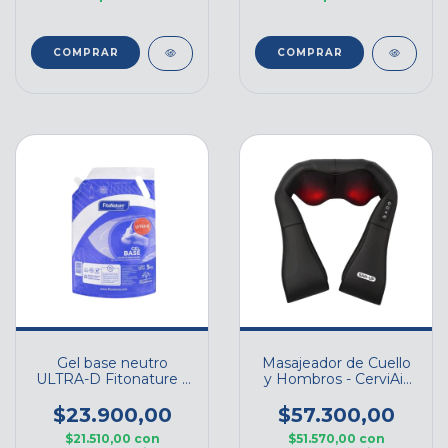
Gel base neutro
Masajeador de Cuello
ULTRA-D Fitonature x
y Hombros - CerviAir
3Kg
SAN▲UP
$23.900,00
$57.300,00
$21.510,00
con
$51.570,00
con