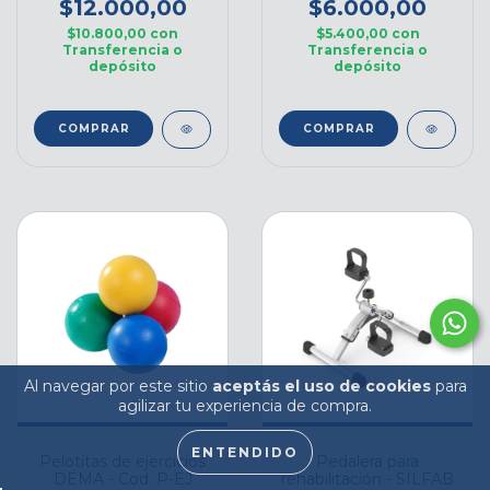
$12.000,00
$6.000,00
$10.800,00
con
$5.400,00
con
Transferencia o
Transferencia o
depósito
depósito
COMPRAR
COMPRAR
Al navegar por este sitio
aceptás el uso de cookies
para
agilizar tu experiencia de compra.
ENTENDIDO
Pelotitas de ejercicios
Pedalera para
DEMA - Cod. P-EJ
rehabilitación - SILFAB