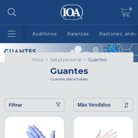
0
Audifonos
Balanzas
Bastones, andad
Inicio
>
Salud personal
>
Guantes
Guantes
Guantes descartables
Filtrar