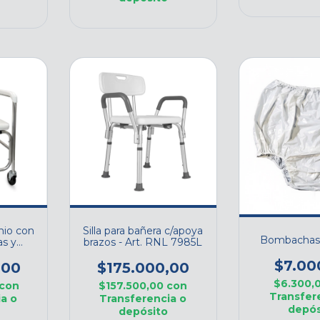
nio con
Silla para bañera c/apoya
Bombachas 
as y
brazos - Art. RNL 7985L
 ducha
$7.00
D
,00
$175.000,00
$6.300,
con
$157.500,00
con
Transfer
a o
Transferencia o
depós
depósito