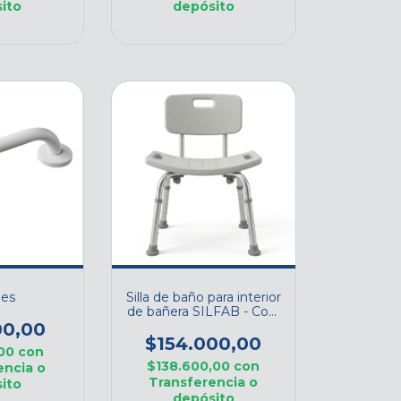
ito
depósito
les
Silla de baño para interior
de bañera SILFAB - Cod.
I1203
00,00
$154.000,00
,00
con
$138.600,00
con
encia o
Transferencia o
ito
depósito