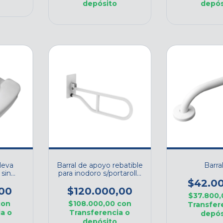
depósito
depós
leva
Barral de apoyo rebatible
Barra
 sin
para inodoro s/portarollo
- Cod. I010 SILFAB
$42.0
00
$120.000,00
$37.800
con
$108.000,00
con
Transfer
a o
Transferencia o
depós
depósito