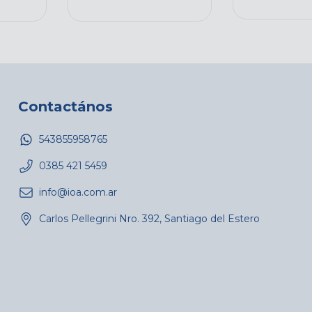
Contactános
543855958765
0385 421 5459
info@ioa.com.ar
Carlos Pellegrini Nro. 392, Santiago del Estero