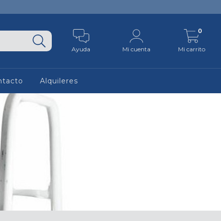
0
Ayuda
Mi cuenta
Mi carrito
ntacto
Alquileres