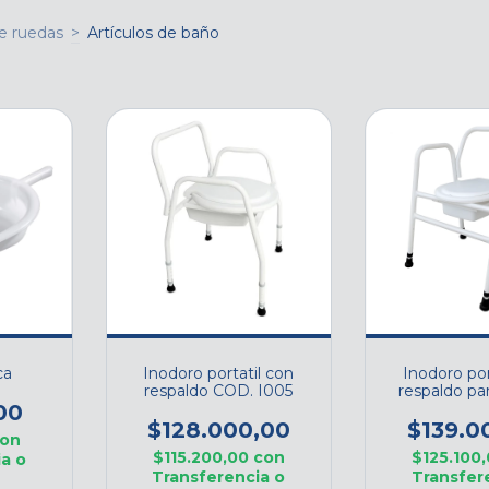
de ruedas
>
Artículos de baño
ca
Inodoro portatil con
Inodoro por
respaldo COD. I005
respaldo pa
COD. 
00
$128.000,00
$139.0
on
$115.200,00
con
$125.100
a o
Transferencia o
Transfer