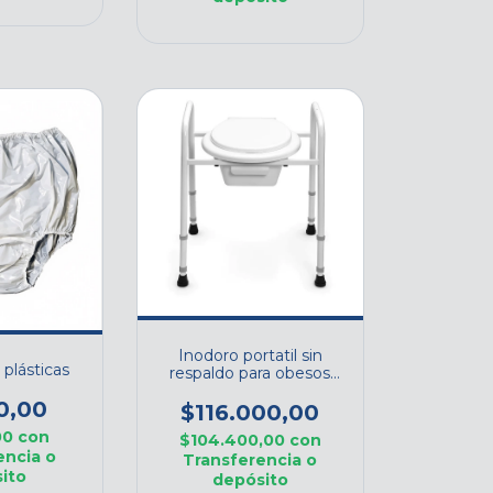
Inodoro portatil sin
plásticas
respaldo para obesos
COD. I008
0,00
$116.000,00
00
con
$104.400,00
con
encia o
Transferencia o
ito
depósito