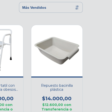
tatil con
Repuesto bacinilla
ra obesos
plástica
I010
00,00
$14.000,00
,00
con
$12.600,00
con
encia o
Transferencia o