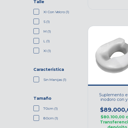
Talle
Xl Con Velcro (1)
S (1)
M (1)
L (1)
Xl (1)
Caracteristica
Sin Manijas (1)
Suplemento e
Tamaño
inodoro con y
manijas
70cm (1)
$89.000,
$80.100,00
80cm (1)
Transferenci
depósito