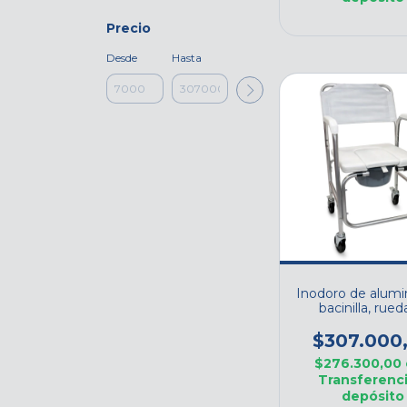
Precio
Desde
Hasta
Inodoro de alumi
bacinilla, rued
asiento para la
ART. D336
$307.000
$276.300,00
Transferenci
depósito