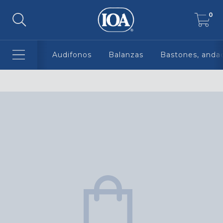
0
Audifonos
Balanzas
Bastones, andad