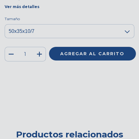
Ver más detalles
Tamaño
Medios de envío
CAMBIAR CP
Entregas para el CP:
CALCULAR
Iniciá sesión
y usá tus datos de entrega
No sé mi código postal
Productos relacionados