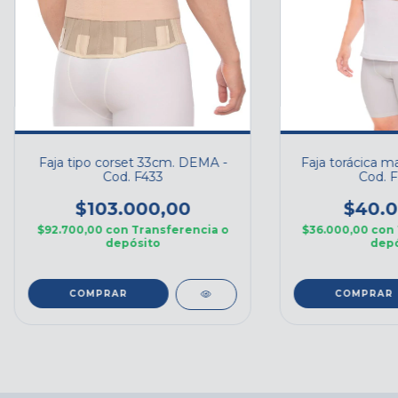
Faja tipo corset 33cm. DEMA -
Faja torácica m
Cod. F433
Cod. 
$103.000,00
$40.0
$92.700,00
con
Transferencia o
$36.000,00
con
depósito
depó
COMPRAR
COMPRAR