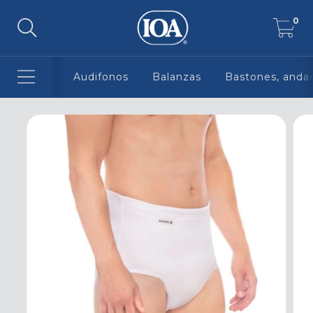
0
Audifonos
Balanzas
Bastones, andad