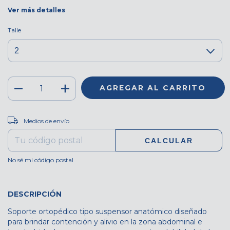
Ver más detalles
Talle
CAMBIAR CP
Entregas para el CP:
Medios de envío
CALCULAR
No sé mi código postal
DESCRIPCIÓN
Soporte ortopédico tipo suspensor anatómico diseñado
para brindar contención y alivio en la zona abdominal e