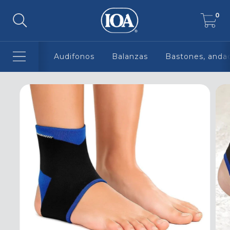
0
Audifonos
Balanzas
Bastones, andad