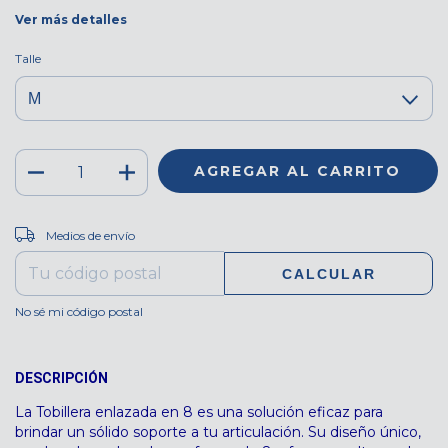
Ver más detalles
Talle
CAMBIAR CP
Entregas para el CP:
Medios de envío
CALCULAR
No sé mi código postal
DESCRIPCIÓN
La Tobillera enlazada en 8 es una solución eficaz para
brindar un sólido soporte a tu articulación. Su diseño único,