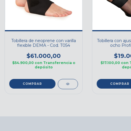
Tobillera de neoprene con varilla
Tobillera con aju
flexible DEMA - Cod. T054
ocho Profi
$61.000,00
$19.0
$54.900,00
con
Transferencia o
$17.100,00
con
depósito
depó
COMPRAR
COMPRAR